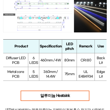
LED
Product
Specification
Remark
Use
pitch
Diffuser LED
6
Back
460mm / 4W
80mm
CRI 80
PCB
LEDS
Lit
Metal core
5
360mm /
UL
Edge
75mm
PCB
LEDS
14.4W
E484934
Lit
알루미늄 Heatsink
LED에서 발생하는 열을 알루미늄 프레임이 전부 흡수, 장기간 사용에도