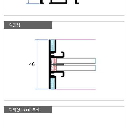
양면형
직하형 45mm 두께