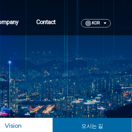
ompany
Contact
KOR
Vision
오시는 길